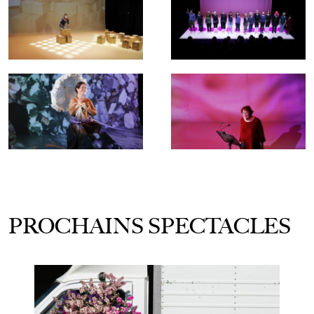
Valérie Poirier qui ont à cœur de transmettre leur
Paduret, Manu Rutka
passion, pour vivre des moments riches en émotion,
en partage et en découvertes et ce, en toute
Production
Théâtre de Carouge
décontraction et convivialité.
Avec le soutien de
la Commune de Chêne-Bourg
Après
Il faut vivre!
, leur dernière création autour de
Création le 17 septembre 2025 au Théâtre de
Tchekhov, la troupe du Théâtre Amateur se lance
Carouge
cette année dans une nouvelle aventure au long
cours :
Les Belles Choses
.
PROCHAINS SPECTACLES