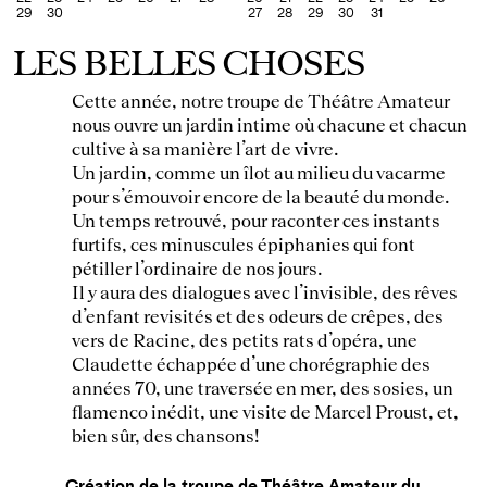
29
30
27
28
29
30
31
BAR-RESTAURANT
LES BELLES CHOSES
PROFESSION
Cette année, notre troupe de Théâtre Amateur
nous ouvre un jardin intime où chacune et chacun
MÉDIATHÈQUE
cultive à sa manière l’art de vivre.
Un jardin, comme un îlot au milieu du vacarme
TECHNIQUE
pour s’émouvoir encore de la beauté du monde.
Un temps retrouvé, pour raconter ces instants
ACCÈS PRESSE
furtifs, ces minuscules épiphanies qui font
pétiller l’ordinaire de nos jours.
ARCHIVES
Il y aura des dialogues avec l’invisible, des rêves
d’enfant revisités et des odeurs de crêpes, des
NEWSLETTER
vers de Racine, des petits rats d’opéra, une
Claudette échappée d’une chorégraphie des
années 70, une traversée en mer, des sosies, un
flamenco inédit, une visite de Marcel Proust, et,
bien sûr, des chansons!
Création de la troupe de Théâtre Amateur du