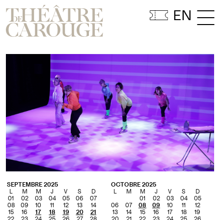
EN
SAISON
SPECTACLES
BILLETTERIE
ÉDITO
ÉVÉNEMENTS
THÉÂTRE
CAMION-THÉÂTRE
TOURNÉES
MESSAGE DE LA DIRECTION
PRATIQUE
BÂTIMENT
ÉQUIPE
MÉDIATION
PARTENAIRES
L’APARTÉ
SEPTEMBRE 2025
OCTOBRE 2025
ÉCOLES
MESURES
L
M
M
J
V
S
D
L
M
M
J
V
S
D
MIRANDOLINA
01
02
03
04
05
06
07
01
02
03
04
05
08
09
10
11
12
13
14
06
07
08
09
10
11
12
D’ACCESSIBILITÉ
15
16
17
18
19
20
21
13
14
15
16
17
18
19
22
23
24
25
26
27
28
20
21
22
23
24
25
26